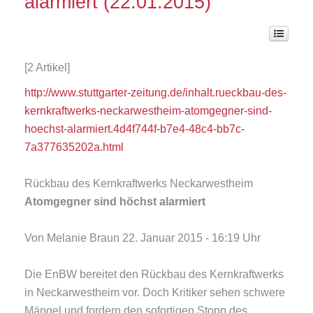
alarmiert (22.01.2015)
[2 Artikel]
http://www.stuttgarter-zeitung.de/inhalt.rueckbau-des-
kernkraftwerks-neckarwestheim-atomgegner-sind-
hoechst-alarmiert.4d4f744f-b7e4-48c4-bb7c-
7a377635202a.html
Rückbau des Kernkraftwerks Neckarwestheim
Atomgegner sind höchst alarmiert
Von Melanie Braun 22. Januar 2015 - 16:19 Uhr
Die EnBW bereitet den Rückbau des Kernkraftwerks
in Neckarwestheim vor. Doch Kritiker sehen schwere
Mängel und fordern den sofortigen Stopp des